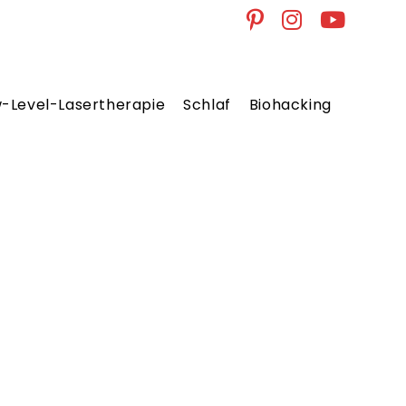
w-Level-Lasertherapie
Schlaf
Biohacking
Website
Suche
umschal