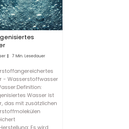
genisiertes
er
-
Lesedauer:
ser
7 Min. Lesedauer
e:
stoffangereichertes
 - Wasserstoffwasser
asser:Definition:
enisiertes Wasser ist
, das mit zusätzlichen
stoffmolekülen
ichert
Herstellung: Es wird