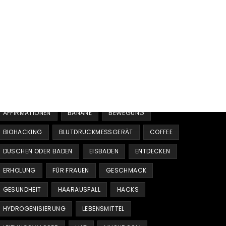
Schlagwörter
AFFIRMATIONEN
BANANE
BEWEGUNG
BIOHACKING
BLUTDRUCKMESSGERÄT
COFFEE
DUSCHEN ODER BADEN
EISBADEN
ENTDECKEN
ERHOLUNG
FÜR FRAUEN
GESCHMACK
GESUNDHEIT
HAARAUSFALL
HACKS
HYDROGENISIERUNG
LEBENSMITTEL