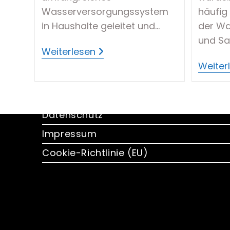
Wasserversorgungssystem
häufig 
in Haushalte geleitet und…
der Wa
und Sa
Leitungswasser Filtern
Weiterlesen
–
Weiter
Gut
Oder
Schlecht?
Service Und Informationen
Datenschutz
Impressum
Cookie-Richtlinie (EU)