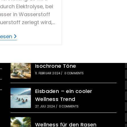
durch Elektrolyse, bei
sser in Wasserstoff
uerstoff zerlegt wird,…
Hydrogenisiertes
lesen
Wasser
Wellness Und Lifestyle
Isochrone Töne
11. FEBRUAR 2024
/
0 COMMENTS
Eisbaden – ein cooler
Wellness Trend
27. JULI 2024
/
0 COMMENTS
Wellness für den Rasen