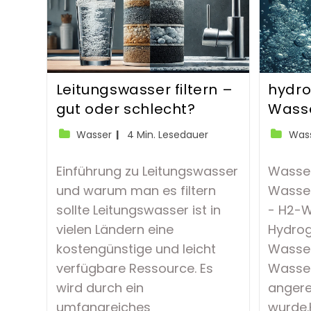
Leitungswasser filtern –
hydro
gut oder schlecht?
Wass
Beitrags-
Lesedauer:
Beitrags
Wasser
4 Min. Lesedauer
Was
Kategorie:
Kategori
Einführung zu Leitungswasser
Wasser
und warum man es filtern
Wasser
sollte Leitungswasser ist in
- H2-W
vielen Ländern eine
Hydrog
kostengünstige und leicht
Wasser
verfügbare Ressource. Es
Wasser
wird durch ein
angere
umfangreiches
wurde.