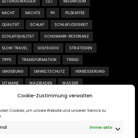
LEITUNGSWASSER
LLLT
MUSHROOM
NACHT
NÄCHTE
PH
PILZKAFFEE
QUALITÄT
SCHLAF
SCHLAFLOSIGKEIT
SCHLAFQUALITÄT
SCHUMANN-RESONANZ
SLOW TRAVEL
SOLFEGGIO
STRATEGIEN
TIPPS
TRANSFORMATION
TREND
UMGEBUNG
UMWELTSCHUTZ
VERBESSERUNG
VITAMINE
WALDBADEN
WASSER
WASSERFILTER
WELLNESS
WISSENSCHAFT
Cookie-Zustimmung verwalten
WOHLBEFINDEN
nden Cookies, um unsere Website und unseren Service zu
.
onal
Immer aktiv