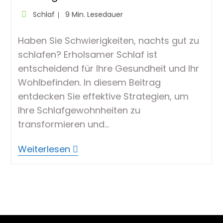
Beitrags-
Lesedauer:
Schlaf
9 Min. Lesedauer
Kategorie:
Haben Sie Schwierigkeiten, nachts gut zu
schlafen? Erholsamer Schlaf ist
entscheidend für Ihre Gesundheit und Ihr
Wohlbefinden. In diesem Beitrag
entdecken Sie effektive Strategien, um
Ihre Schlafgewohnheiten zu
transformieren und…
Transformieren
Weiterlesen
Sie
Ihren
Schlaf
–
Strategien
Für
Erholsame
Nächte