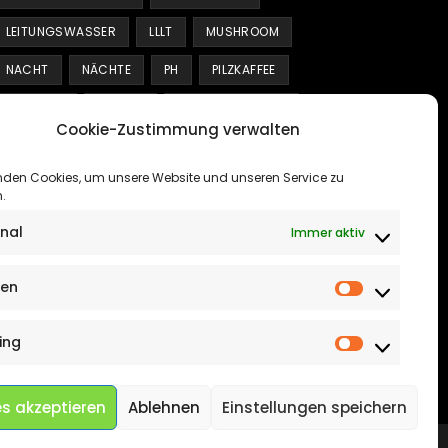
LEITUNGSWASSER
LLLT
MUSHROOM
NACHT
NÄCHTE
PH
PILZKAFFEE
QUALITÄT
SCHLAF
SCHLAFLOSIGKEIT
Cookie-Zustimmung verwalten
SCHLAFQUALITÄT
SCHUMANN-RESONANZ
nden Cookies, um unsere Website und unseren Service zu
SLOW TRAVEL
SOLFEGGIO
STRATEGIEN
.
TIPPS
TRANSFORMATION
TREND
onal
Immer aktiv
UMGEBUNG
UMWELTSCHUTZ
VERBESSERUNG
ben
Vorlieben
VITAMINE
WALDBADEN
WASSER
WASSERFILTER
WELLNESS
WISSENSCHAFT
ing
Marketing
WOHLBEFINDEN
s akzeptieren
Ablehnen
Einstellungen speichern