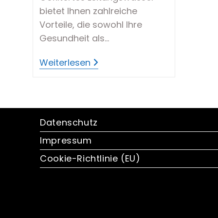
bietet Ihnen zahlreiche
Vorteile, die sowohl Ihre
Gesundheit als…
Die
Weiterlesen
Vorteile
Von
Gefiltertem
Leitungswasser
Service Und Informationen
–
Gesundheit,
Geschmack
Datenschutz
Und
Umweltschutz
Impressum
Cookie-Richtlinie (EU)