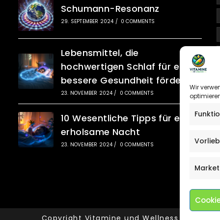
Schumann-Resonanz
29. SEPTEMBER 2024
/
0 COMMENTS
Lebensmittel, die
hochwertigen Schlaf für eine
bessere Gesundheit fördern
Wir verwe
23. NOVEMBER 2024
/
0 COMMENTS
optimieren
Funkti
10 Wesentliche Tipps für eine
erholsame Nacht
Vorlie
23. NOVEMBER 2024
/
0 COMMENTS
Market
Cookie
Copyright Vitamine und Wellness