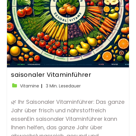
saisonaler Vitaminführer
Beitrags-
Lesedauer:
Vitamine
3 Min. Lesedauer
Kategorie:
🌿 Ihr Saisonaler Vitaminführer: Das ganze
Jahr über frisch und nährstoffreich
essenEin saisonaler Vitaminführer kann
Ihnen helfen, das ganze Jahr über
abwechslungsreich, gesund und