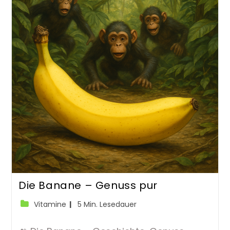
Die Banane – Genuss pur
Beitrags-
Lesedauer:
Vitamine
5 Min. Lesedauer
Kategorie: