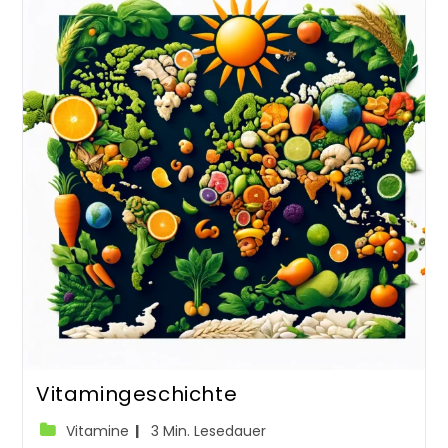
Einer
Tabelle
Vitamingeschichte
Beitrags-
Lesedauer:
Vitamine
3 Min. Lesedauer
Kategorie: