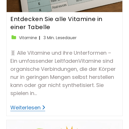
Entdecken Sie alle Vitamine in
einer Tabelle
Beitrags-
Lesedauer:
Vitamine
3 Min. Lesedauer
Kategorie:
🧬 Alle Vitamine und ihre Unterformen –
Ein umfassender LeitfadenVitamine sind
organische Verbindungen, die der Körper
nur in geringen Mengen selbst herstellen
kann oder gar nicht synthetisiert. Sie
spielen in…
Entdecken
Weiterlesen
Sie
Alle
Vitamine
In