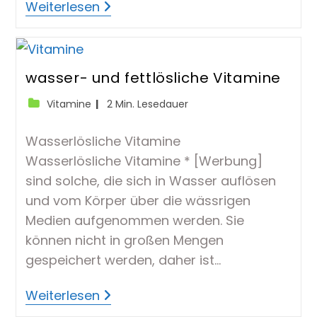
Vitamine
Weiterlesen
Für
Kleine
Superhelden
wasser- und fettlösliche Vitamine
Beitrags-
Lesedauer:
Vitamine
2 Min. Lesedauer
Kategorie:
Wasserlösliche Vitamine
Wasserlösliche Vitamine * [Werbung]
sind solche, die sich in Wasser auflösen
und vom Körper über die wässrigen
Medien aufgenommen werden. Sie
können nicht in großen Mengen
gespeichert werden, daher ist…
Wasser-
Weiterlesen
Und
Fettlösliche