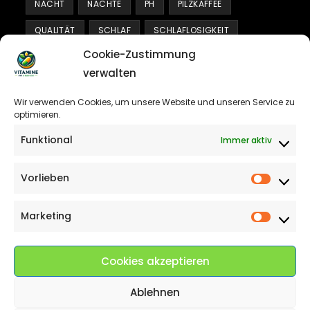
NACHT
NÄCHTE
PH
PILZKAFFEE
QUALITÄT
SCHLAF
SCHLAFLOSIGKEIT
Cookie-Zustimmung
SCHLAFQUALITÄT
SCHUMANN-RESONANZ
verwalten
SLOW TRAVEL
SOLFEGGIO
STRATEGIEN
Wir verwenden Cookies, um unsere Website und unseren Service zu
TIPPS
TRANSFORMATION
TREND
optimieren.
UMGEBUNG
UMWELTSCHUTZ
VERBESSERUNG
Funktional
Immer aktiv
VITAMINE
WALDBADEN
WASSER
Vorlieben
Vorlieb
WASSERFILTER
WELLNESS
WISSENSCHAFT
WOHLBEFINDEN
Marketing
Marketi
Cookies akzeptieren
Copyright Vitamine und Wellness
Ablehnen
Die mit Sternchen (*) gekennzeichneten Links