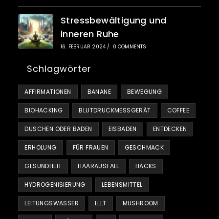
Stressbewältigung und
inneren Ruhe
16. FEBRUAR 2024
/
0 COMMENTS
Schlagwörter
AFFIRMATIONEN
BANANE
BEWEGUNG
BIOHACKING
BLUTDRUCKMESSGERÄT
COFFEE
DUSCHEN ODER BADEN
EISBADEN
ENTDECKEN
ERHOLUNG
FÜR FRAUEN
GESCHMACK
GESUNDHEIT
HAARAUSFALL
HACKS
HYDROGENISIERUNG
LEBENSMITTEL
LEITUNGSWASSER
LLLT
MUSHROOM