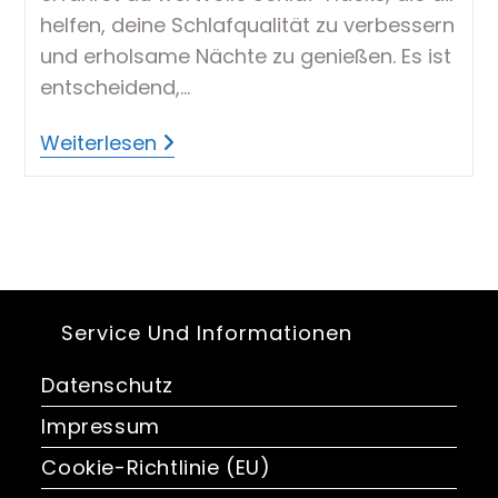
helfen, deine Schlafqualität zu verbessern
und erholsame Nächte zu genießen. Es ist
entscheidend,…
Schlaf-
Weiterlesen
Hacks
–
Techniken
Für
Bessere,
Erholsame
Nächte
Service Und Informationen
Datenschutz
Impressum
Cookie-Richtlinie (EU)