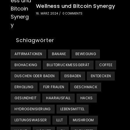
Wellness und Bitcoin Synergy
16. MÄRZ 2024
/
0 COMMENTS
Schlagwörter
AFFIRMATIONEN
BANANE
BEWEGUNG
BIOHACKING
BLUTDRUCKMESSGERÄT
COFFEE
DUSCHEN ODER BADEN
EISBADEN
ENTDECKEN
ERHOLUNG
FÜR FRAUEN
GESCHMACK
GESUNDHEIT
HAARAUSFALL
HACKS
HYDROGENISIERUNG
LEBENSMITTEL
LEITUNGSWASSER
LLLT
MUSHROOM