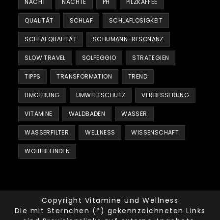
NACHT
NÄCHTE
PH
PILZKAFFEE
QUALITÄT
SCHLAF
SCHLAFLOSIGKEIT
SCHLAFQUALITÄT
SCHUMANN-RESONANZ
SLOW TRAVEL
SOLFEGGIO
STRATEGIEN
TIPPS
TRANSFORMATION
TREND
UMGEBUNG
UMWELTSCHUTZ
VERBESSERUNG
VITAMINE
WALDBADEN
WASSER
WASSERFILTER
WELLNESS
WISSENSCHAFT
WOHLBEFINDEN
Copyright Vitamine und Wellness
Die mit Sternchen (*) gekennzeichneten Links