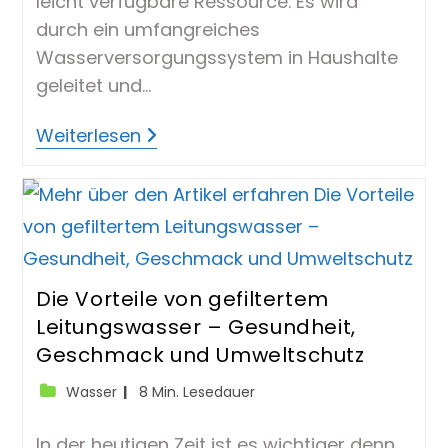
leicht verfügbare Ressource. Es wird
durch ein umfangreiches
Wasserversorgungssystem in Haushalte
geleitet und…
Leitungswasser Filtern
Weiterlesen
–
Gut
Oder
Schlecht?
Die Vorteile von gefiltertem
Leitungswasser – Gesundheit,
Geschmack und Umweltschutz
Beitrags-
Lesedauer:
Wasser
8 Min. Lesedauer
Kategorie:
In der heutigen Zeit ist es wichtiger denn