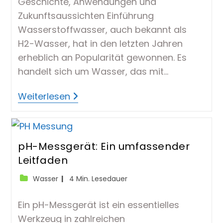
Geschichte, Anwendungen und
Zukunftsaussichten Einführung
Wasserstoffwasser, auch bekannt als
H2-Wasser, hat in den letzten Jahren
erheblich an Popularität gewonnen. Es
handelt sich um Wasser, das mit…
Wasserstoffwasser:
Weiterlesen
Ein
Einblick
In
Geschichte,
Anwendungen
Und
pH-Messgerät: Ein umfassender
Zukunftsaussichten
Leitfaden
Beitrags-
Lesedauer:
Wasser
4 Min. Lesedauer
Kategorie:
Ein pH-Messgerät ist ein essentielles
Werkzeug in zahlreichen