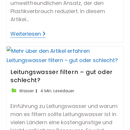
umweltfreundlichen Ansatz, der den
Plastikverbrauch reduziert. In diesem
Artikel…
Gefiltertes
Weiterlesen
Leitungswasser
Trinken:
Der
Gesunde
Und
Umweltfreundliche
Trend
Für
Leitungswasser filtern – gut oder
Deinen
schlecht?
Alltag
Beitrags-
Lesedauer:
Wasser
4 Min. Lesedauer
Kategorie:
Einführung zu Leitungswasser und warum
man es filtern sollte Leitungswasser ist in
vielen Ländern eine kostengünstige und