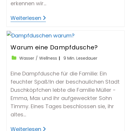
erkennen wir…
Warum
Weiterlesen
Ist
Wasser
So
Wichtig
Für
Unsere
Warum eine Dampfdusche?
Gesundheit?
Beitrags-
Lesedauer:
Wasser
/
Wellness
9 Min. Lesedauer
Kategorie:
Eine Dampfdusche für die Familie: Ein
feuchter Spaß!In der beschaulichen Stadt
Duschköpfchen lebte die Familie Müller -
Emma, Max und ihr aufgeweckter Sohn
Timmy. Eines Tages beschlossen sie, ihr
altes…
Warum
Weiterlesen