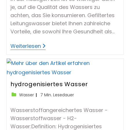
je, auf die Qualität des Wassers zu
achten, das Sie konsumieren. Gefiltertes
Leitungswasser bietet Ihnen zahlreiche
Vorteile, die sowohl Ihre Gesundheit als…
Die
Weiterlesen
Vorteile
Von
Gefiltertem
Leitungswasser
–
Gesundheit,
Geschmack
Und
hydrogenisiertes Wasser
Umweltschutz
Beitrags-
Lesedauer:
Wasser
7 Min. Lesedauer
Kategorie:
Wasserstoffangereichertes Wasser -
Wasserstoffwasser - H2-
Wasser:Definition: Hydrogenisiertes