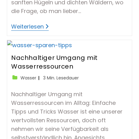
sanften Hügeln und dichten Wäldern, wo
die Frage, ob man lieber…
Duschen
Weiterlesen
Oder
Baden
Nachhaltiger Umgang mit
Wasserressourcen
Beitrags-
Lesedauer:
Wasser
3 Min. Lesedauer
Kategorie:
Nachhaltiger Umgang mit
Wasserressourcen im Alltag: Einfache
Tipps und Tricks Wasser ist eine unserer
wertvollsten Ressourcen, doch oft
nehmen wir seine Verfügbarkeit als
selbstverständlich hin. Angesichts