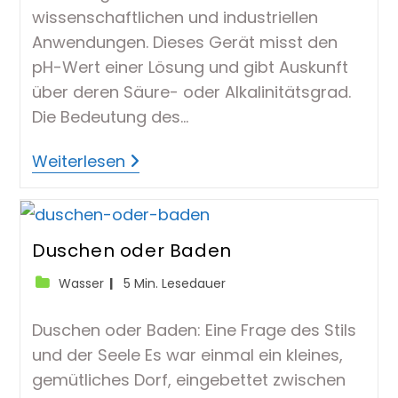
wissenschaftlichen und industriellen
Anwendungen. Dieses Gerät misst den
pH-Wert einer Lösung und gibt Auskunft
über deren Säure- oder Alkalinitätsgrad.
Die Bedeutung des…
PH-
Weiterlesen
Messgerät:
Ein
Umfassender
Leitfaden
Duschen oder Baden
Beitrags-
Lesedauer:
Wasser
5 Min. Lesedauer
Kategorie:
Duschen oder Baden: Eine Frage des Stils
und der Seele Es war einmal ein kleines,
gemütliches Dorf, eingebettet zwischen