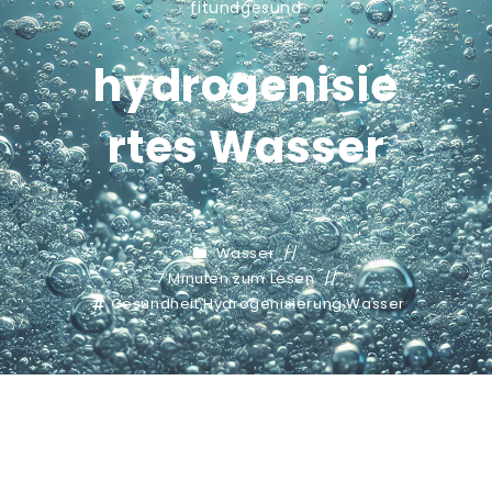
fitundgesund
hydrogenisie
rtes Wasser
Wasser
7 Minuten zum Lesen
Gesundheit
,
Hydrogenisierung
,
Wasser