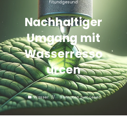
fitundgesund
Nachhaltiger
Umgang mit
Wasserresso
urcen
Wasser
3 Minuten zum Lesen