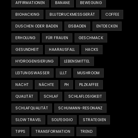
AFFIRMATIONEN
BANANE
BEWEGUNG
BIOHACKING
BLUTDRUCKMESSGERÄT
COFFEE
DUSCHEN ODER BADEN
EISBADEN
ENTDECKEN
ERHOLUNG
FÜR FRAUEN
GESCHMACK
GESUNDHEIT
HAARAUSFALL
HACKS
HYDROGENISIERUNG
LEBENSMITTEL
LEITUNGSWASSER
LLLT
MUSHROOM
NACHT
NÄCHTE
PH
PILZKAFFEE
QUALITÄT
SCHLAF
SCHLAFLOSIGKEIT
SCHLAFQUALITÄT
SCHUMANN-RESONANZ
SLOW TRAVEL
SOLFEGGIO
STRATEGIEN
TIPPS
TRANSFORMATION
TREND