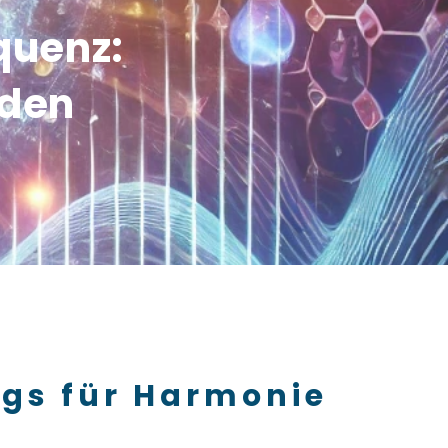
quenz:
nden
ngs für Harmonie