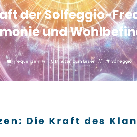
raft der Solfeggio-Fre
monie und Wohlbefi
Frequenzen
5 Minuten zum Lesen
Solfeggio
zen: Die Kraft des Kla