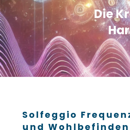
Die K
Har
Solfeggio Frequen
und Wohlbefinden