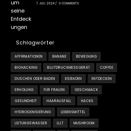
7. JULI 2024
/
0 COMMENTS
Schlagwörter
AFFIRMATIONEN
BANANE
BEWEGUNG
BIOHACKING
BLUTDRUCKMESSGERÄT
COFFEE
DUSCHEN ODER BADEN
EISBADEN
ENTDECKEN
ERHOLUNG
FÜR FRAUEN
GESCHMACK
GESUNDHEIT
HAARAUSFALL
HACKS
HYDROGENISIERUNG
LEBENSMITTEL
LEITUNGSWASSER
LLLT
MUSHROOM