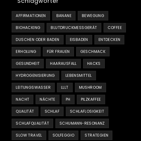
Schlagwörter
AFFIRMATIONEN
BANANE
BEWEGUNG
BIOHACKING
BLUTDRUCKMESSGERÄT
COFFEE
DUSCHEN ODER BADEN
EISBADEN
ENTDECKEN
ERHOLUNG
FÜR FRAUEN
GESCHMACK
GESUNDHEIT
HAARAUSFALL
HACKS
HYDROGENISIERUNG
LEBENSMITTEL
LEITUNGSWASSER
LLLT
MUSHROOM
NACHT
NÄCHTE
PH
PILZKAFFEE
QUALITÄT
SCHLAF
SCHLAFLOSIGKEIT
SCHLAFQUALITÄT
SCHUMANN-RESONANZ
SLOW TRAVEL
SOLFEGGIO
STRATEGIEN